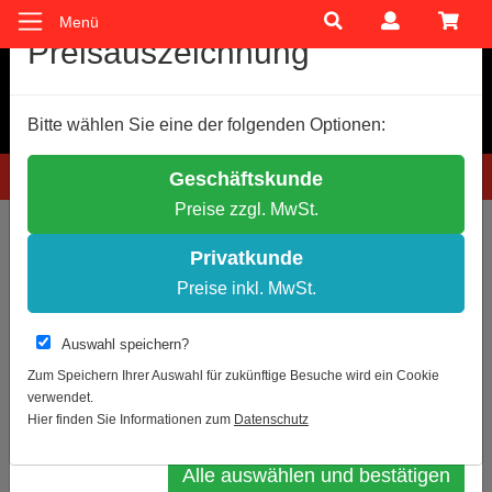
Menü
Cookie-Einstellungen
Preisauszeichnung
Wir verwenden Cookies, um Ihnen ein optimales
Bitte wählen Sie eine der folgenden Optionen:
Einkaufserlebnis zu bieten.
Einige Cookies sind technisch notwendig, andere dienen zu
Hotline: 0781 9399888-60
Geschäftskunde
anonymen Statistikzwecken.
Preise zzgl. MwSt.
Entscheiden Sie bitte selbst, welche Cookies Sie akzeptieren.
Sie sind hier:
Schilder- und Kennzeichnung
Brandschutzzeichen
Notwendige Cookies erlauben
Zusatzschilder
Privatkunde
Statistik erlauben
Preise inkl. MwSt.
Zur Übersicht
Artikel 10 von 16
Weitere Infos
Auswahl speichern?
Brandschutzschild Brandwand
Datenschutz
Impressum
Zum Speichern Ihrer Auswahl für zukünftige Besuche wird ein Cookie
verwendet.
Auswahl bestätigen
Hier finden Sie Informationen zum
Datenschutz
Alle auswählen und bestätigen