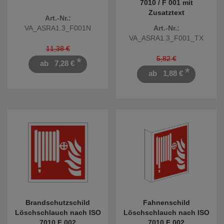
7010 / F 001 mit
Zusatztext
Art.-Nr.:
VA_ASRA1.3_F001N
Art.-Nr.:
VA_ASRA1.3_F001_TX
11,38 €
5,82 €
*
ab
7,28 €
*
ab
1,88 €
Brandschutzschild
Fahnenschild
Löschschlauch nach ISO
Löschschlauch nach ISO
7010 F 002
7010 F 002