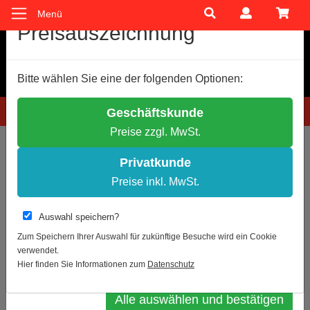
Menü
Cookie-Einstellungen
Preisauszeichnung
Wir verwenden Cookies, um Ihnen ein optimales
Bitte wählen Sie eine der folgenden Optionen:
Einkaufserlebnis zu bieten.
Einige Cookies sind technisch notwendig, andere dienen zu
Hotline: 0781 9399888-60
Geschäftskunde
anonymen Statistikzwecken.
Preise zzgl. MwSt.
Entscheiden Sie bitte selbst, welche Cookies Sie akzeptieren.
Sie sind hier:
Schilder- und Kennzeichnung
Brandschutzzeichen
Notwendige Cookies erlauben
ASR A1.3 / ISO 7010 u. ISO 6309
Privatkunde
Statistik erlauben
Preise inkl. MwSt.
ASR A1.3 / ISO 7010 u. ISO 6309
Weitere Infos
Auswahl speichern?
Datenschutz
Impressum
Zum Speichern Ihrer Auswahl für zukünftige Besuche wird ein Cookie
verwendet.
Auswahl bestätigen
Hier finden Sie Informationen zum
Datenschutz
Alle auswählen und bestätigen