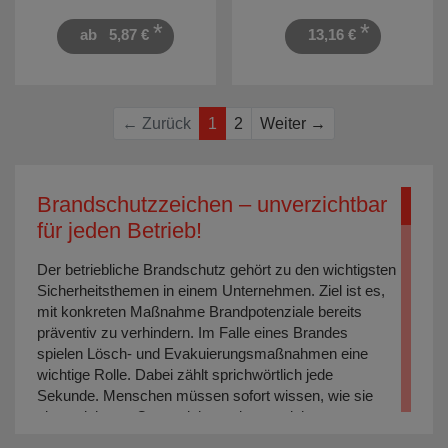
*
*
ab
5,87 €
13,16 €
Weiter
← Zurück
1
2
Weiter →
Brandschutzzeichen – unverzichtbar
für jeden Betrieb!
Der betriebliche Brandschutz gehört zu den wichtigsten
Sicherheitsthemen in einem Unternehmen. Ziel ist es,
mit konkreten Maßnahme Brandpotenziale bereits
präventiv zu verhindern. Im Falle eines Brandes
spielen Lösch- und Evakuierungsmaßnahmen eine
wichtige Rolle. Dabei zählt sprichwörtlich jede
Sekunde. Menschen müssen sofort wissen, wie sie
einen sicheren Ort erreichen oder wo sich
Löschmaterialien wie
Feuerlöscher
befinden. Die