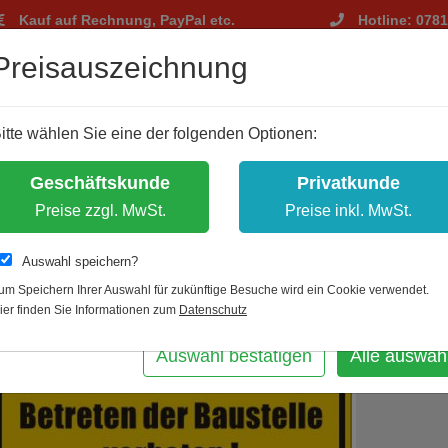
Kauf auf Rechnung, PayPal etc.
Hotline: 078
tellungen
Preisauszeichnung
m Ihnen ein optimales Einkaufserlebnis zu bieten.
itte wählen Sie eine der folgenden Optionen:
hnisch notwendig, andere dienen zu anonymen Statistikzwecken.
bst, welche Cookies Sie akzeptieren.
Geschäftskunde
Privatkunde
es erlauben
Preise zzgl. MwSt.
Preise inkl. MwSt.
nzeichnung
Auswahl speichern?
Betriebskennzeichnung
um Speichern Ihrer Auswahl für zukünftige Besuche wird ein Cookie verwendet.
ier finden Sie Informationen zum
Datenschutz
m
Auswahl bestätigen
Alle auswäh