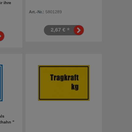
r ihre
Art.-Nr.:
5801289
*
2,67 €
als
thahn "