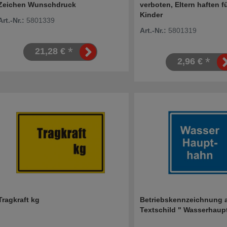
Zeichen Wunschdruck
verboten, Eltern haften fü
Kinder
Art.-Nr.:
5801339
Art.-Nr.:
5801319
*
21,28 €
*
2,96 €
Tragkraft kg
Betriebskennzeichnung 
Textschild " Wasserhaup