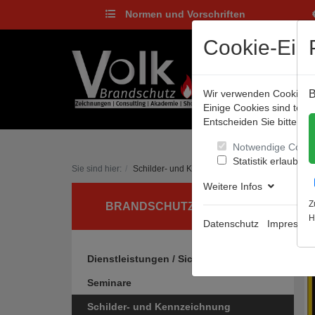
Normen und Vorschriften
Cookie-Eins
Wir verwenden Cookies, u
B
Einige Cookies sind tec
Entscheiden Sie bitte sel
Notwendige Cooki
Statistik erlauben
Sie sind hier:
Schilder- und Kennzeichnung
Betriebsken
Weitere Infos
Z
BRANDSCHUTZ UND MEHR
H
Datenschutz
Impressu
Dienstleistungen / Sicherheitsgrafiken
Seminare
Schilder- und Kennzeichnung