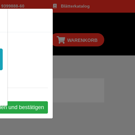
1 9399888-60
Blätterkatalog
LOGIN
WARENKORB
len und bestätigen