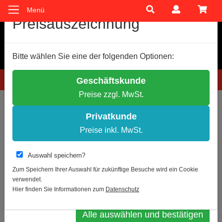
Menü
Cookie-Einstellungen
Preisauszeichnung
Wir verwenden Cookies, um Ihnen ein optimales
Bitte wählen Sie eine der folgenden Optionen:
Einkaufserlebnis zu bieten.
Einige Cookies sind technisch notwendig, andere dienen zu
Hotline: 0781 9399888-60
Geschäftskunde
anonymen Statistikzwecken.
Preise zzgl. MwSt.
Entscheiden Sie bitte selbst, welche Cookies Sie akzeptieren.
Sie sind hier:
Feuerwehrleiter
Teleskopleiter
Notwendige Cookies erlauben
Privatkunde
Statistik erlauben
Preise inkl. MwSt.
Teleskopleiter
Weitere Infos
Auswahl speichern?
Datenschutz
Impressum
Zum Speichern Ihrer Auswahl für zukünftige Besuche wird ein Cookie
verwendet.
Auswahl bestätigen
Hier finden Sie Informationen zum
Datenschutz
Alle auswählen und bestätigen