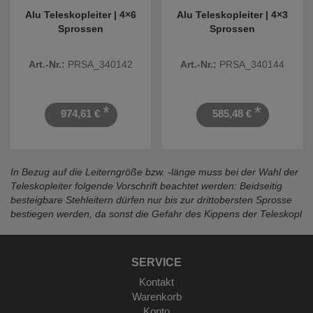
Alu Teleskopleiter | 4×6
Alu Teleskopleiter | 4×3
Sprossen
Sprossen
Art.-Nr.:
PRSA_340142
Art.-Nr.:
PRSA_340144
*
*
974,61 €
585,48 €
In Bezug auf die Leiterngröße bzw. -länge muss bei der Wahl der
Teleskopleiter folgende Vorschrift beachtet werden: Beidseitig
besteigbare Stehleitern dürfen nur bis zur drittobersten Sprosse
bestiegen werden, da sonst die Gefahr des Kippens der Teleskopl
SERVICE
Kontakt
Warenkorb
Konto