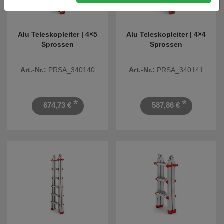
Alu Teleskopleiter | 4×5
Alu Teleskopleiter | 4×4
Sprossen
Sprossen
Art.-Nr.:
PRSA_340140
Art.-Nr.:
PRSA_340141
*
*
674,73 €
587,86 €