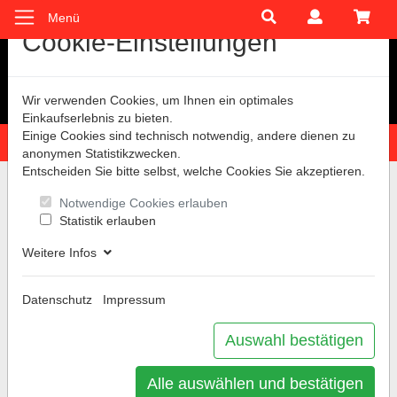
Menü
Cookie-Einstellungen
Wir verwenden Cookies, um Ihnen ein optimales
Einkaufserlebnis zu bieten.
Einige Cookies sind technisch notwendig, andere dienen zu
Hotline: 0781 9399888-60
anonymen Statistikzwecken.
Sie sind hier:
AGB Schulungen
Entscheiden Sie bitte selbst, welche Cookies Sie akzeptieren.
AGB Schulungen
Notwendige Cookies erlauben
Statistik erlauben
Weitere Infos
Allgemeine Geschäftsbedingungen -
Schulungen
Datenschutz
Impressum
Anmeldung
Auswahl bestätigen
Anmeldungen sind verbindlich. Nach Eingang Ihrer
Alle auswählen und bestätigen
Anmeldung erhalten Sie eine Anmeldebestätigung