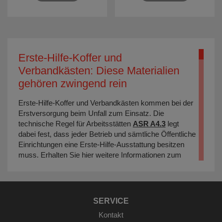
Erste-Hilfe-Koffer und
Verbandkästen: Diese Materialien
gehören zwingend rein
Erste-Hilfe-Koffer und Verbandkästen kommen bei der
Erstversorgung beim Unfall zum Einsatz. Die
technische Regel für Arbeitsstätten
ASR A4.3
legt
dabei fest, dass jeder Betrieb und sämtliche Öffentliche
Einrichtungen eine Erste-Hilfe-Ausstattung besitzen
muss. Erhalten Sie hier weitere Informationen zum
Thema Erste-Hilfe-Koffer und Verbandkästen. In
unserem Shop finden Sie alles, was Sie führen Erste-
Hilfe-Koffer oder Verbandskasten benötigen.
SERVICE
Regeln und Normen, die die Erste-
Kontakt