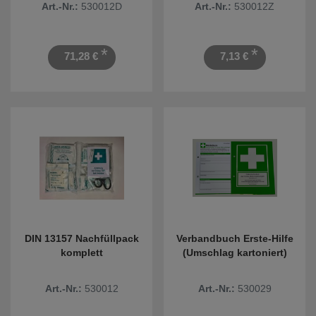
Art.-Nr.:
530012D
Art.-Nr.:
530012Z
*
*
71,28 €
7,13 €
DIN 13157 Nachfüllpack
Verbandbuch Erste-Hilfe
komplett
(Umschlag kartoniert)
Art.-Nr.:
530012
Art.-Nr.:
530029