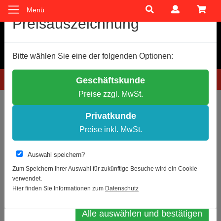
Menü
Cookie-Einstellungen
Preisauszeichnung
Wir verwenden Cookies, um Ihnen ein optimales
Bitte wählen Sie eine der folgenden Optionen:
Einkaufserlebnis zu bieten.
Einige Cookies sind technisch notwendig, andere dienen zu
Hotline: 0781 9399888-60
Geschäftskunde
anonymen Statistikzwecken.
Preise zzgl. MwSt.
Entscheiden Sie bitte selbst, welche Cookies Sie akzeptieren.
Sie sind hier:
Erste Hilfe
Erste Hilfe Koffer
Notwendige Cookies erlauben
Privatkunde
Statistik erlauben
Preise inkl. MwSt.
Erste Hilfe Koffer
Weitere Infos
Auswahl speichern?
Datenschutz
Impressum
Zum Speichern Ihrer Auswahl für zukünftige Besuche wird ein Cookie
verwendet.
Auswahl bestätigen
Hier finden Sie Informationen zum
Datenschutz
Alle auswählen und bestätigen