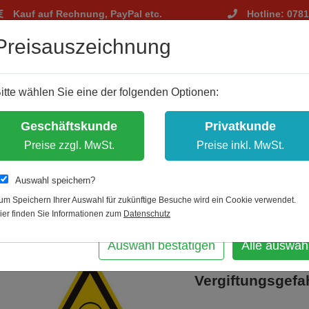
Kauf auf Rechnung, PayPal etc.
Hotline: 078
tellungen
Preisauszeichnung
m Ihnen ein optimales Einkaufserlebnis zu bieten.
itte wählen Sie eine der folgenden Optionen:
hnisch notwendig, andere dienen zu anonymen Statistikzwecken.
bst, welche Cookies Sie akzeptieren.
Geschäftskunde
Privatkunde
es erlauben
Preise zzgl. MwSt.
Preise inkl. MwSt.
Auswahl speichern?
um Speichern Ihrer Auswahl für zukünftige Besuche wird ein Cookie verwendet.
Zur Übersicht
Artikel zurück
A
ier finden Sie Informationen zum
Datenschutz
m
W016 / Warnkomb
Auswahl bestätigen
Alle auswäh
nach ISO 7010 "
Vergiftungsgefa