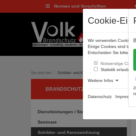
Normen und Vorschriften
Cookie-Eins
Wir verwenden Cookies, u
B
Einige Cookies sind tec
Entscheiden Sie bitte sel
Notwendige Cooki
Statistik erlauben
Sie sind hier:
Schilder- und Kennzeichnung
Warnzeichen
Weitere Infos
Z
BRANDSCHUTZ UND MEHR
H
Datenschutz
Impressu
Dienstleistungen / Sicherheitsgrafiken
Seminare
Schilder- und Kennzeichnung