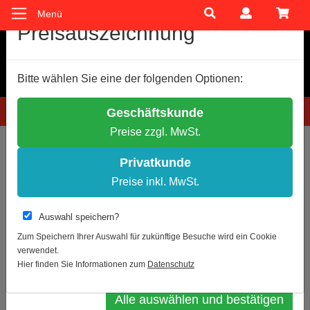
Menü
Cookie-Einstellungen
Preisauszeichnung
Wir verwenden Cookies, um Ihnen ein optimales
Bitte wählen Sie eine der folgenden Optionen:
Einkaufserlebnis zu bieten.
Einige Cookies sind technisch notwendig, andere dienen zu
Hotline: 0781 9399888-60
Geschäftskunde
anonymen Statistikzwecken.
Preise zzgl. MwSt.
Entscheiden Sie bitte selbst, welche Cookies Sie akzeptieren.
Sie sind hier:
Schilder- und Kennzeichnung
Warnzeichen
Notwendige Cookies erlauben
ASR A1.3 / ISO 7010
Privatkunde
Statistik erlauben
Preise inkl. MwSt.
Zur Übersicht
Artikel 2 von 30
Weitere Infos
Auswahl speichern?
W011 / Warnschild als Symbol
Datenschutz
Impressum
Zum Speichern Ihrer Auswahl für zukünftige Besuche wird ein Cookie
verwendet.
Warnung vor Rutschgefahr nach ISO
Auswahl bestätigen
Hier finden Sie Informationen zum
Datenschutz
7010
Alle auswählen und bestätigen