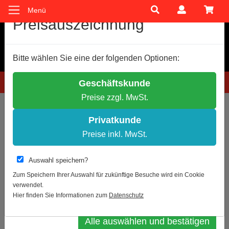
Menü
Cookie-Einstellungen
Preisauszeichnung
Wir verwenden Cookies, um Ihnen ein optimales
Bitte wählen Sie eine der folgenden Optionen:
Einkaufserlebnis zu bieten.
Einige Cookies sind technisch notwendig, andere dienen zu
Hotline: 0781 9399888-60
Geschäftskunde
anonymen Statistikzwecken.
Preise zzgl. MwSt.
Entscheiden Sie bitte selbst, welche Cookies Sie akzeptieren.
Sie sind hier:
Schilder- und Kennzeichnung
Betriebskennzeichnung
Notwendige Cookies erlauben
Privatkunde
Statistik erlauben
Preise inkl. MwSt.
Zur Übersicht
Artikel 3 von 8
Weitere Infos
Auswahl speichern?
Zulässige Höchstbelastung kg/qm
Datenschutz
Impressum
Zum Speichern Ihrer Auswahl für zukünftige Besuche wird ein Cookie
verwendet.
Auswahl bestätigen
Hier finden Sie Informationen zum
Datenschutz
Alle auswählen und bestätigen