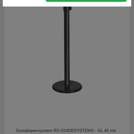
Gurtabsperrsystem RS-GUIDESYSTEMS - GL 45 mit