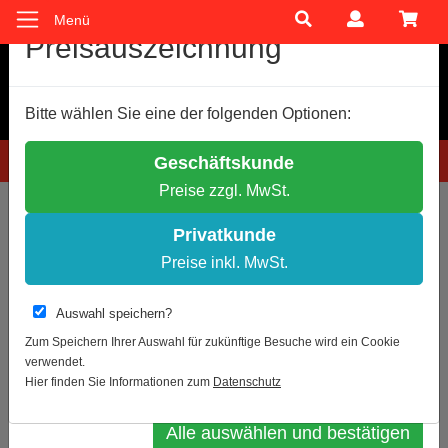
Menü
Cookie-Einstellungen
Preisauszeichnung
Wir verwenden Cookies, um Ihnen ein optimales
Bitte wählen Sie eine der folgenden Optionen:
Einkaufserlebnis zu bieten.
Einige Cookies sind technisch notwendig, andere dienen zu
Hotline: 0781 9399888-60
Geschäftskunde
anonymen Statistikzwecken.
Preise zzgl. MwSt.
Entscheiden Sie bitte selbst, welche Cookies Sie akzeptieren.
Sie sind hier:
Notwendige Cookies erlauben
Privatkunde
Statistik erlauben
Preise inkl. MwSt.
Zur Übersicht
Artikel 36 von 45
Weitere Infos
Auswahl speichern?
Gurtabsperrpfosten RS-
Datenschutz
Impressum
Zum Speichern Ihrer Auswahl für zukünftige Besuche wird ein Cookie
GUIDESYSTEMS GL 45
verwendet.
Auswahl bestätigen
Hier finden Sie Informationen zum
Datenschutz
Alle auswählen und bestätigen