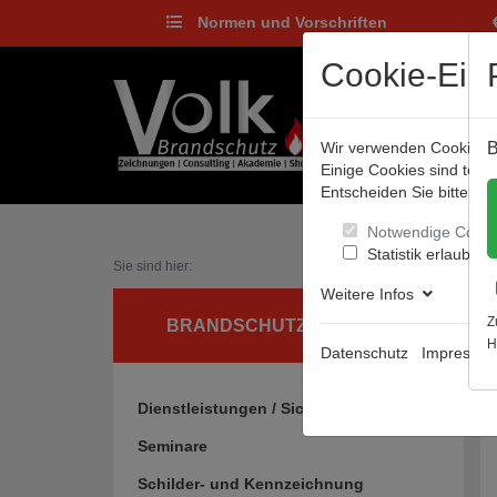
Normen und Vorschriften
Cookie-Eins
Wir verwenden Cookies, u
B
Einige Cookies sind tec
Entscheiden Sie bitte sel
Notwendige Cooki
Statistik erlauben
Sie sind hier:
Weitere Infos
Z
BRANDSCHUTZ UND MEHR
H
Datenschutz
Impressu
Dienstleistungen / Sicherheitsgrafiken
Seminare
Schilder- und Kennzeichnung