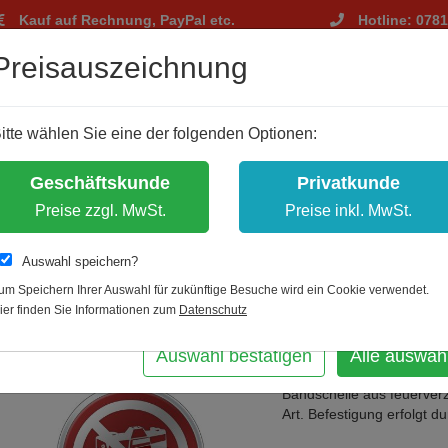
Kauf auf Rechnung, PayPal etc.
Hotline: 078
tellungen
Preisauszeichnung
m Ihnen ein optimales Einkaufserlebnis zu bieten.
itte wählen Sie eine der folgenden Optionen:
hnisch notwendig, andere dienen zu anonymen Statistikzwecken.
bst, welche Cookies Sie akzeptieren.
Geschäftskunde
Privatkunde
es erlauben
Preise zzgl. MwSt.
Preise inkl. MwSt.
Auswahl speichern?
um Speichern Ihrer Auswahl für zukünftige Besuche wird ein Cookie verwendet.
Zur Übersicht
Artikel zurück
A
ier finden Sie Informationen zum
Datenschutz
m
Bandschelle Gee
Auswahl bestätigen
Alle auswäh
Bandschelle aus feuerverz
Art. Befestigung erfolgt d