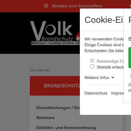
Normen und Vorschriften
Cookie-Eins
Wir verwenden Cookies, u
B
Einige Cookies sind tec
Entscheiden Sie bitte sel
Notwendige Cooki
Statistik erlauben
Sie sind hier:
Weitere Infos
Z
BRANDSCHUTZ UND MEHR
H
Datenschutz
Impressu
Dienstleistungen / Sicherheitsgrafiken
Seminare
Schilder- und Kennzeichnung