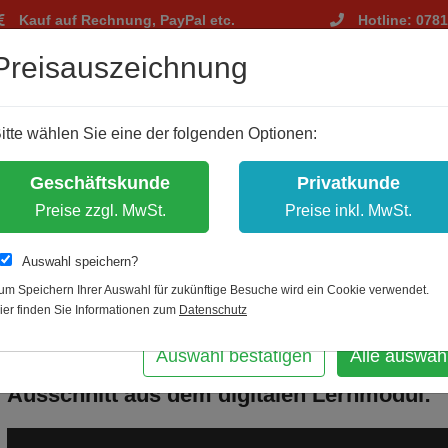
Kauf auf Rechnung, PayPal etc.
Hotline: 078
tellungen
Preisauszeichnung
m Ihnen ein optimales Einkaufserlebnis zu bieten.
itte wählen Sie eine der folgenden Optionen:
hnisch notwendig, andere dienen zu anonymen Statistikzwecken.
bst, welche Cookies Sie akzeptieren.
Geschäftskunde
Privatkunde
es erlauben
Preise zzgl. MwSt.
Preise inkl. MwSt.
Auswahl speichern?
BrandschutzhelferDIGITAL®
um Speichern Ihrer Auswahl für zukünftige Besuche wird ein Cookie verwendet.
ier finden Sie Informationen zum
Datenschutz
m
Auswahl bestätigen
Alle auswäh
Ausschnitt aus dem digitalen Lernmodul: