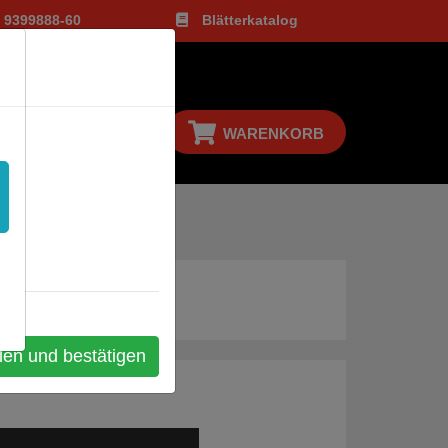
1 9399888-60
Blätterkatalog
LOGIN
WARENKORB
len und bestätigen