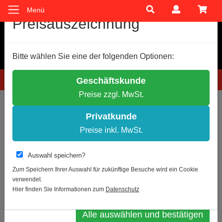
Menü
Cookie-Einstellungen
Preisauszeichnung
Wir verwenden Cookies, um Ihnen ein optimales
Bitte wählen Sie eine der folgenden Optionen:
Einkaufserlebnis zu bieten.
Einige Cookies sind technisch notwendig, andere dienen zu
Hotline: 0781 9399888-60
Geschäftskunde
anonymen Statistikzwecken.
Preise zzgl. MwSt.
Entscheiden Sie bitte selbst, welche Cookies Sie akzeptieren.
Sie sind hier:
Schilder- und Kennzeichnung
Notwendige Cookies erlauben
Privatkunde
Statistik erlauben
Preise inkl. MwSt.
Zur Übersicht
Artikel 34 von 365
Weitere Infos
Auswahl speichern?
Verbotszeichen P031
Datenschutz
Impressum
Zum Speichern Ihrer Auswahl für zukünftige Besuche wird ein Cookie
verwendet.
Auswahl bestätigen
Hier finden Sie Informationen zum
Datenschutz
Alle auswählen und bestätigen