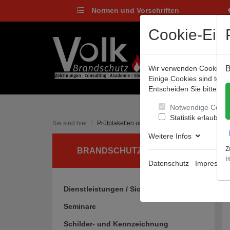
Normen und Vorschriften
Cookie-Eins
Wir verwenden Cookies, u
B
Einige Cookies sind tec
Entscheiden Sie bitte sel
Notwendige Cooki
Statistik erlauben
Sie sind hier:
Prüfplaketten und Qualitätskennzeichen
Prü
Weitere Infos
Z
BRANDSCHUTZ UND MEHR
H
Datenschutz
Impressu
Dienstleistungen / Sicherheitsgrafiken
Seminare
Schilder- und Kennzeichnung