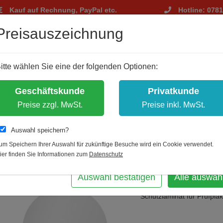
Kauf auf Rechnung, PayPal etc.
Hotline: 078
tellungen
Preisauszeichnung
m Ihnen ein optimales Einkaufserlebnis zu bieten.
itte wählen Sie eine der folgenden Optionen:
hnisch notwendig, andere dienen zu anonymen Statistikzwecken.
bst, welche Cookies Sie akzeptieren.
Geschäftskunde
Privatkunde
es erlauben
Preise zzgl. MwSt.
Preise inkl. MwSt.
f- und Wartungsplaketten
Auswahl speichern?
um Speichern Ihrer Auswahl für zukünftige Besuche wird ein Cookie verwendet.
Zur Übersicht
Artikel zurück
ier finden Sie Informationen zum
Datenschutz
m
Schutzlaminat fü
Auswahl bestätigen
Alle auswäh
Schutzlaminat für Prüfpla