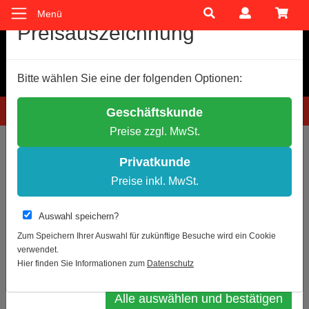
Menü
Cookie-Einstellungen
Preisauszeichnung
Wir verwenden Cookies, um Ihnen ein optimales
Bitte wählen Sie eine der folgenden Optionen:
Einkaufserlebnis zu bieten.
Einige Cookies sind technisch notwendig, andere dienen zu
Hotline: 0781 9399888-60
Geschäftskunde
anonymen Statistikzwecken.
Preise zzgl. MwSt.
Entscheiden Sie bitte selbst, welche Cookies Sie akzeptieren.
Sie sind hier:
Nach Lieferant
Notwendige Cookies erlauben
Privatkunde
Statistik erlauben
Preise inkl. MwSt.
Zur Übersicht
Weitere Infos
Auswahl speichern?
Nasenrettungsschild als Symbol
Datenschutz
Impressum
Zum Speichern Ihrer Auswahl für zukünftige Besuche wird ein Cookie
Erste Hilfe nach BGV A 8
verwendet.
Auswahl bestätigen
Hier finden Sie Informationen zum
Datenschutz
Alle auswählen und bestätigen