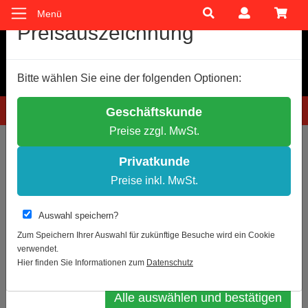
Menü
Cookie-Einstellungen
Preisauszeichnung
Wir verwenden Cookies, um Ihnen ein optimales
Bitte wählen Sie eine der folgenden Optionen:
Einkaufserlebnis zu bieten.
Einige Cookies sind technisch notwendig, andere dienen zu
Hotline: 0781 9399888-60
Geschäftskunde
anonymen Statistikzwecken.
Preise zzgl. MwSt.
Entscheiden Sie bitte selbst, welche Cookies Sie akzeptieren.
Sie sind hier:
Montagematerial
Notwendige Cookies erlauben
Privatkunde
Statistik erlauben
Preise inkl. MwSt.
Zur Übersicht
Artikel 3 von 19
Weitere Infos
Auswahl speichern?
S-Haken, vernickelt, zur Montage an
Datenschutz
Impressum
Zum Speichern Ihrer Auswahl für zukünftige Besuche wird ein Cookie
Knotenkette u.a. (Preis per 10 Stück)
verwendet.
Auswahl bestätigen
Hier finden Sie Informationen zum
Datenschutz
Alle auswählen und bestätigen