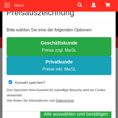
Menü
Cookie-Einstellungen
Preisauszeichnung
Wir verwenden Cookies, um Ihnen ein optimales
Bitte wählen Sie eine der folgenden Optionen:
Einkaufserlebnis zu bieten.
Einige Cookies sind technisch notwendig, andere dienen zu
Hotline: 0781 9399888-60
Geschäftskunde
anonymen Statistikzwecken.
Preise zzgl. MwSt.
Entscheiden Sie bitte selbst, welche Cookies Sie akzeptieren.
Sie sind hier:
Informationsleitsysteme (Rahmen)
Alu Klapprahmen
Notwendige Cookies erlauben
DIN-A3
Privatkunde
Statistik erlauben
Preise inkl. MwSt.
Zur Übersicht
Artikel 8 von 8
Weitere Infos
Auswahl speichern?
Klapprahmen für Fenster beidseitig
Datenschutz
Impressum
Zum Speichern Ihrer Auswahl für zukünftige Besuche wird ein Cookie
verwendet.
DIN A3 32mm Profil
Auswahl bestätigen
Hier finden Sie Informationen zum
Datenschutz
Alle auswählen und bestätigen