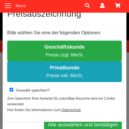
Menü
Cookie-Einstellungen
Preisauszeichnung
Wir verwenden Cookies, um Ihnen ein optimales
Bitte wählen Sie eine der folgenden Optionen:
Einkaufserlebnis zu bieten.
Einige Cookies sind technisch notwendig, andere dienen zu
Hotline: 0781 9399888-60
Geschäftskunde
anonymen Statistikzwecken.
Preise zzgl. MwSt.
Entscheiden Sie bitte selbst, welche Cookies Sie akzeptieren.
Sie sind hier:
Informationsleitsysteme (Rahmen)
Alu Klapprahmen
Notwendige Cookies erlauben
DIN-A1
Privatkunde
Statistik erlauben
Preise inkl. MwSt.
Zur Übersicht
Artikel 3 von 10
Weitere Infos
Auswahl speichern?
Klapprahmen CLASSIC DIN A1 25mm
Datenschutz
Impressum
Zum Speichern Ihrer Auswahl für zukünftige Besuche wird ein Cookie
verwendet.
Profil
Auswahl bestätigen
Hier finden Sie Informationen zum
Datenschutz
Alle auswählen und bestätigen