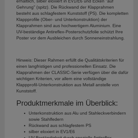
erhältlich, silber eloxiert in EV1/E6 und Ecken "auf
Gehrung" (spitz). Die Rückwand der Klapprahmen
besteht aus schlagfestem Kunststoff (PS). Die kompletten
Klappprofile (Ober- und Unterkonstruktion) der
Klapprahmen sind aus hochwertigem Aluminium. Eine
UV-beständige Antireflex-Posterschutzfolie schützt Ihre
Poster vor dem Ausbleichen durch Sonneneinstrahlung.
Hinweis:
Dieser Rahmen erfüllt die Qualitätskriterien für
einen langfristigen und professionellen Einsatz. Die
Klapprahmen der CLASSIC-Serie verfügen über die dafür
wichtigen Kriterien, vor allem eine vollständige
Klappprofil-Unterkonstruktion aus Metall anstelle von
Kunststoff.
Produktmerkmale im Überblick:
Unterkonstruktion aus Alu und Stahleckverbindern
sowie Stahlfedern
Rückwand aus schlagfestem PS
silber eloxiert in EV1/E6
UV-Beständigkeit durch spezielle Antireflex-