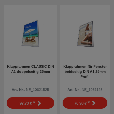
Klapprahmen CLASSIC DIN
Klapprahmen für Fenster
A1 doppelseitig 25mm
beidseitig DIN A1 25mm
Profil
Art.-Nr.:
NE_10621525
Art.-Nr.:
NE_1061125
*
*
97,73 €
76,98 €