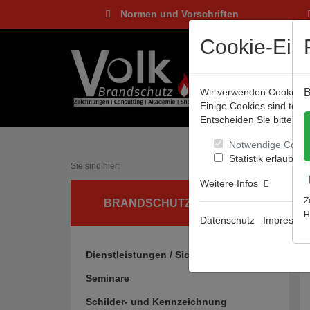
Normen und Vorschriften
Cookie-Eins
Wir verwenden Cookies, u
B
Einige Cookies sind tec
Entscheiden Sie bitte sel
Notwendige Cooki
Statistik erlauben
Sie sind hier:
Weitere Infos
Z
BRANDSCHUTZ UND MEHR
H
Datenschutz
Impressu
Dienstleistungen / Sicherheitsgrafiken
Seminare
Schilder- und Kennzeichnung