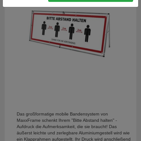
Das großformatige mobile Bandensystem von
MaxxFrame schenkt Ihrem "Bitte Abstand halten" -
Aufdruck die Aufmerksamkeit, die sie braucht! Das
äußerst leichte und zerlegbare Aluminiumgestell wird wie
ein Klapprahmen aufgestellt. Ihr Druck wird anschließend