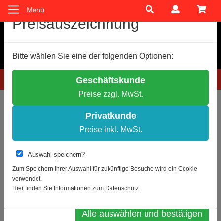
Menü
Cookie-Einstellungen
Preisauszeichnung
Wir verwenden Cookies, um Ihnen ein optimales
Bitte wählen Sie eine der folgenden Optionen:
Einkaufserlebnis zu bieten.
Einige Cookies sind technisch notwendig, andere dienen zu
Hotline: 0781 9399888-60
Geschäftskunde
anonymen Statistikzwecken.
Preise zzgl. MwSt.
Entscheiden Sie bitte selbst, welche Cookies Sie akzeptieren.
Sie sind hier:
Nach Lieferant
Notwendige Cookies erlauben
Privatkunde
Statistik erlauben
Preise inkl. MwSt.
Zur Übersicht
Weitere Infos
Auswahl speichern?
MaxxFrame „Bitte Abstand halten“
Datenschutz
Impressum
Zum Speichern Ihrer Auswahl für zukünftige Besuche wird ein Cookie
verwendet.
Auswahl bestätigen
Hier finden Sie Informationen zum
Datenschutz
Alle auswählen und bestätigen