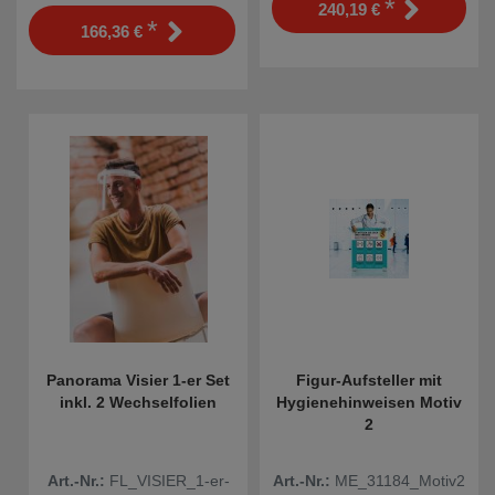
*
240,19 €
*
166,36 €
Panorama Visier 1-er Set
Figur-Aufsteller mit
inkl. 2 Wechselfolien
Hygienehinweisen Motiv
2
Art.-Nr.:
FL_VISIER_1-er-
Art.-Nr.:
ME_31184_Motiv2