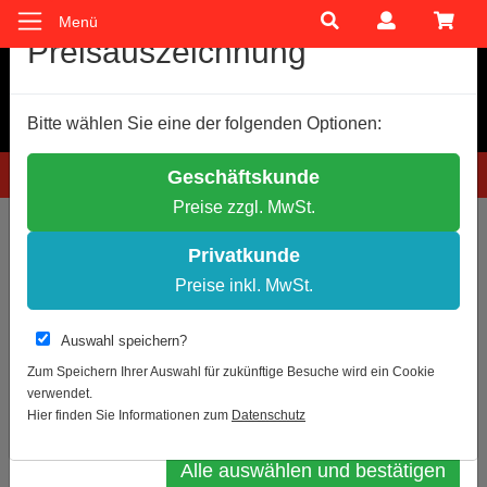
Menü
Cookie-Einstellungen
Preisauszeichnung
Wir verwenden Cookies, um Ihnen ein optimales
Bitte wählen Sie eine der folgenden Optionen:
Einkaufserlebnis zu bieten.
Einige Cookies sind technisch notwendig, andere dienen zu
Hotline: 0781 9399888-60
Geschäftskunde
anonymen Statistikzwecken.
Preise zzgl. MwSt.
Entscheiden Sie bitte selbst, welche Cookies Sie akzeptieren.
Sie sind hier:
Nach Lieferant
Notwendige Cookies erlauben
Privatkunde
Statistik erlauben
Preise inkl. MwSt.
Zur Übersicht
Weitere Infos
Auswahl speichern?
Hände desinfizieren, Gebotszeichen,
Datenschutz
Impressum
Zum Speichern Ihrer Auswahl für zukünftige Besuche wird ein Cookie
praxisbewährt [GBP28]
verwendet.
Auswahl bestätigen
Hier finden Sie Informationen zum
Datenschutz
Alle auswählen und bestätigen