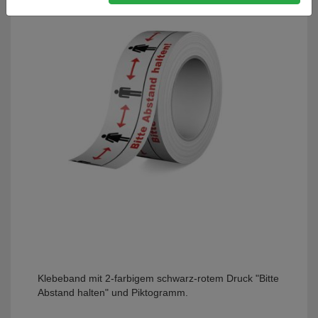
Klebeband mit 2-farbigem schwarz-rotem Druck "Bitte
Abstand halten" und Piktogramm.