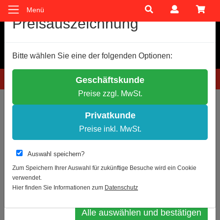
Menü
Cookie-Einstellungen
Preisauszeichnung
Wir verwenden Cookies, um Ihnen ein optimales
Bitte wählen Sie eine der folgenden Optionen:
Einkaufserlebnis zu bieten.
Einige Cookies sind technisch notwendig, andere dienen zu
Hotline: 0781 9399888-60
Geschäftskunde
anonymen Statistikzwecken.
Preise zzgl. MwSt.
Entscheiden Sie bitte selbst, welche Cookies Sie akzeptieren.
Sie sind hier:
Nach Lieferant
Notwendige Cookies erlauben
Privatkunde
Statistik erlauben
Preise inkl. MwSt.
Zur Übersicht
Weitere Infos
Auswahl speichern?
Bitte Abstand halten - Warnband /
Datenschutz
Impressum
Zum Speichern Ihrer Auswahl für zukünftige Besuche wird ein Cookie
Klebeband
verwendet.
Auswahl bestätigen
Hier finden Sie Informationen zum
Datenschutz
Alle auswählen und bestätigen