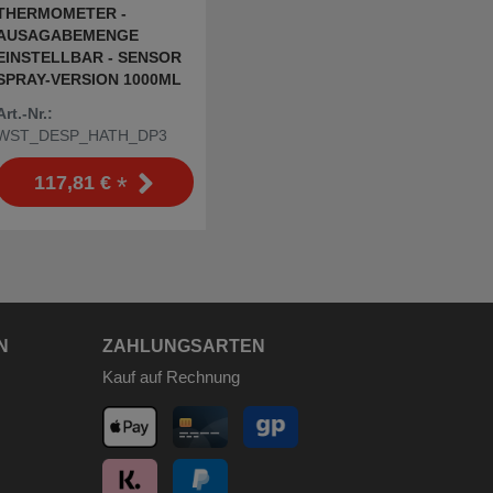
THERMOMETER -
AUSAGABEMENGE
EINSTELLBAR - SENSOR
SPRAY-VERSION 1000ML
Art.-Nr.:
WST_DESP_HATH_DP3
*
117,81 €
N
ZAHLUNGSARTEN
Kauf auf Rechnung