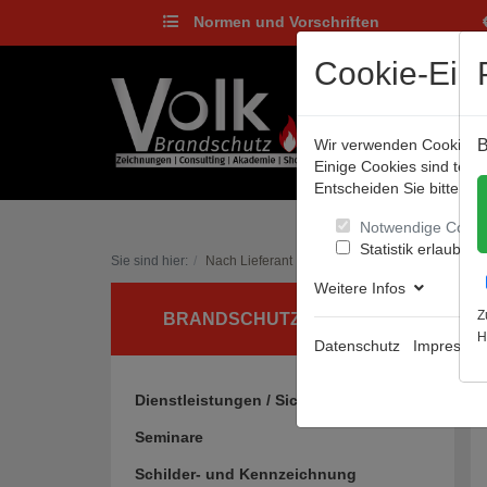
Normen und Vorschriften
Cookie-Eins
Wir verwenden Cookies, u
B
Einige Cookies sind tec
Entscheiden Sie bitte sel
Notwendige Cooki
Statistik erlauben
Sie sind hier:
Nach Lieferant
Weitere Infos
Z
BRANDSCHUTZ UND MEHR
H
Datenschutz
Impressu
Dienstleistungen / Sicherheitsgrafiken
Seminare
Schilder- und Kennzeichnung