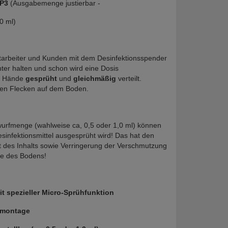
DP3
 (Ausgabemenge justierbar -
0 ml)
Schützen Sie sich, Ihre Mitarbeiter und Kunden mit dem Desinfektionsspender 
ter halten und schon wird eine Dosis 
e Hände 
gesprüht 
und 
gleichmäßig 
verteilt. 
sen Flecken auf dem Boden.
wurfmenge (wahlweise ca, 0,5 oder 1,0 ml) können 
sinfektionsmittel ausgesprüht wird! Das hat den 
it des Inhalts sowie Verringerung der Verschmutzung 
ie des Bodens!
t spezieller Micro-Sprühfunktion
dmontage