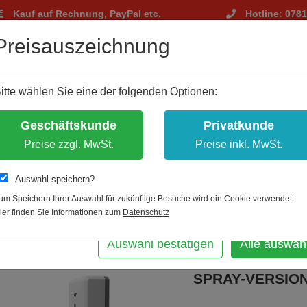
Kauf auf Rechnung, PayPal etc.
Hotline: 078
tellungen
Preisauszeichnung
m Ihnen ein optimales Einkaufserlebnis zu bieten.
itte wählen Sie eine der folgenden Optionen:
hnisch notwendig, andere dienen zu anonymen Statistikzwecken.
bst, welche Cookies Sie akzeptieren.
Geschäftskunde
Privatkunde
es erlauben
Preise zzgl. MwSt.
Preise inkl. MwSt.
Auswahl speichern?
um Speichern Ihrer Auswahl für zukünftige Besuche wird ein Cookie verwendet.
Zur Übersicht
ier finden Sie Informationen zum
Datenschutz
m
DESINFEKTIONS
Auswahl bestätigen
Alle auswäh
AUSAGABEMENG
SPRAY-VERSION