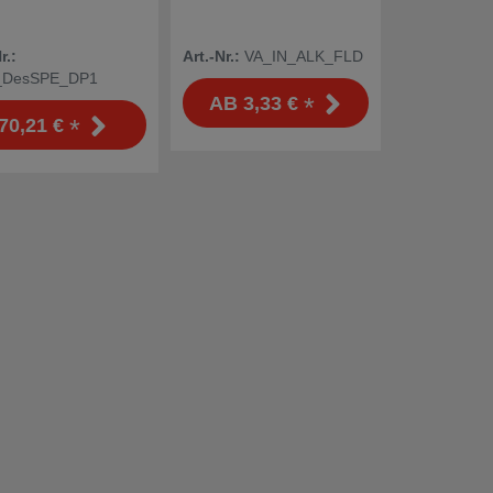
r.:
Art.-Nr.:
VA_IN_ALK_FLD
DesSPE_DP1
*
AB
3,33 €
*
70,21 €