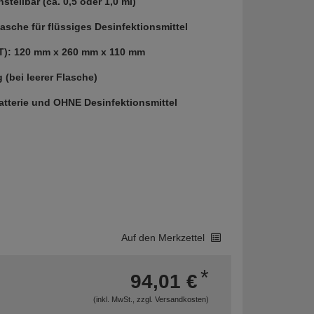
ellbar (ca. 0,5 oder 1,0 ml)
lasche für flüssiges Desinfektionsmittel
 T): 120 mm x 260 mm x 110 mm
 (bei leerer Flasche)
tterie und OHNE Desinfektionsmittel
Auf den Merkzettel
*
94,01 €
(inkl. MwSt., zzgl.
Versandkosten
)