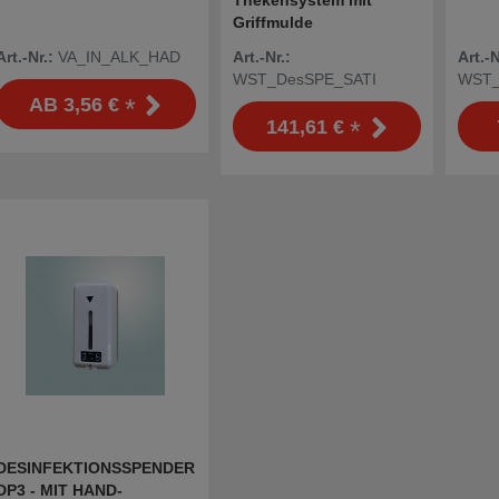
Thekensystem mit
Griffmulde
Art.-Nr.:
VA_IN_ALK_HAD
Art.-Nr.:
Art.-N
WST_DesSPE_SATI
WST_
*
AB
3,56 €
*
141,61 €
DESINFEKTIONSSPENDER
DP3 - MIT HAND-