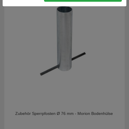
Zubehör Sperrpfosten Ø 76 mm - Morion Bodenhülse