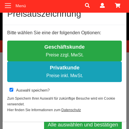
Menü
Cookie-Einstellungen
Preisauszeichnung
Wir verwenden Cookies, um Ihnen ein optimales
Bitte wählen Sie eine der folgenden Optionen:
Einkaufserlebnis zu bieten.
Einige Cookies sind technisch notwendig, andere dienen zu
Hotline: 0781 9399888-60
Geschäftskunde
anonymen Statistikzwecken.
Preise zzgl. MwSt.
Entscheiden Sie bitte selbst, welche Cookies Sie akzeptieren.
Sie sind hier:
Notwendige Cookies erlauben
Privatkunde
Statistik erlauben
Preise inkl. MwSt.
Zur Übersicht
Artikel 11 von 18
Weitere Infos
Auswahl speichern?
MORION Bodenhülse für Sperrpfosten
Datenschutz
Impressum
Zum Speichern Ihrer Auswahl für zukünftige Besuche wird ein Cookie
zum Einbetonieren, 76mm Ø
verwendet.
Auswahl bestätigen
Hier finden Sie Informationen zum
Datenschutz
Alle auswählen und bestätigen