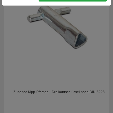
Zubehör Kipp-Pfosten - Dreikantschlüssel nach DIN 3223