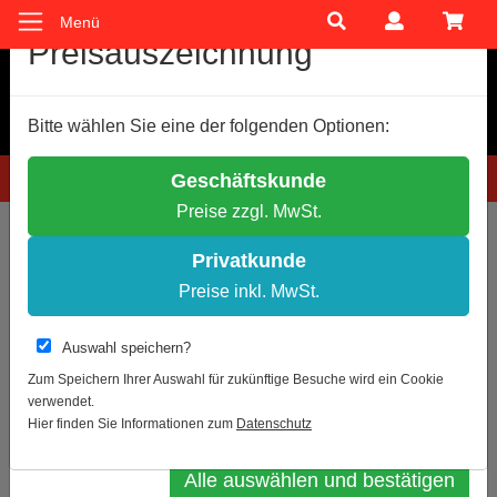
Menü
Cookie-Einstellungen
Preisauszeichnung
Wir verwenden Cookies, um Ihnen ein optimales
Bitte wählen Sie eine der folgenden Optionen:
Einkaufserlebnis zu bieten.
Einige Cookies sind technisch notwendig, andere dienen zu
Hotline: 0781 9399888-60
Geschäftskunde
anonymen Statistikzwecken.
Preise zzgl. MwSt.
Entscheiden Sie bitte selbst, welche Cookies Sie akzeptieren.
Sie sind hier:
Notwendige Cookies erlauben
Privatkunde
Statistik erlauben
Preise inkl. MwSt.
Zur Übersicht
Artikel 4 von 18
Weitere Infos
Auswahl speichern?
Dreikantschlüssel für Kipp-Pfosten
Datenschutz
Impressum
Zum Speichern Ihrer Auswahl für zukünftige Besuche wird ein Cookie
verwendet.
Auswahl bestätigen
Hier finden Sie Informationen zum
Datenschutz
Alle auswählen und bestätigen