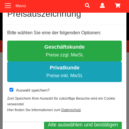
Menü
Cookie-Einstellungen
Preisauszeichnung
Wir verwenden Cookies, um Ihnen ein optimales
Bitte wählen Sie eine der folgenden Optionen:
Einkaufserlebnis zu bieten.
Einige Cookies sind technisch notwendig, andere dienen zu
Hotline: 0781 9399888-60
Geschäftskunde
anonymen Statistikzwecken.
Preise zzgl. MwSt.
Entscheiden Sie bitte selbst, welche Cookies Sie akzeptieren.
Sie sind hier:
Feuerwehrleiter
Sprossen Stehleiter
Notwendige Cookies erlauben
Privatkunde
Statistik erlauben
Preise inkl. MwSt.
Zur Übersicht
Artikel 5 von 8
Weitere Infos
Auswahl speichern?
Alu Sprossenstehleiter | 2×7
Datenschutz
Impressum
Zum Speichern Ihrer Auswahl für zukünftige Besuche wird ein Cookie
Sprossen
verwendet.
Auswahl bestätigen
Hier finden Sie Informationen zum
Datenschutz
Alle auswählen und bestätigen