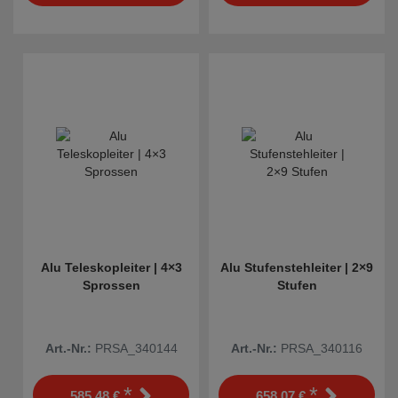
Alu Teleskopleiter | 4×3
Alu Stufenstehleiter | 2×9
Sprossen
Stufen
Art.-Nr.:
PRSA_340144
Art.-Nr.:
PRSA_340116
*
*
585,48 €
658,07 €