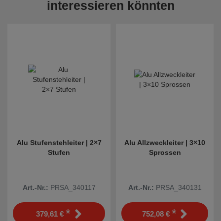
interessieren könnten
Alu Stufenstehleiter | 2×7
Alu Allzweckleiter | 3×10
Stufen
Sprossen
Art.-Nr.:
PRSA_340117
Art.-Nr.:
PRSA_340131
*
*
379,61 €
752,08 €