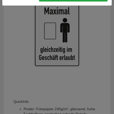
QuickInfo
Poster: Fotopapier 240g/m², glänzend, hohe
Farbbrillanz, gestochen scharfe Details