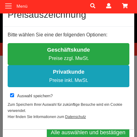
Menü
Cookie-Einstellungen
Preisauszeichnung
Wir verwenden Cookies, um Ihnen ein optimales
Bitte wählen Sie eine der folgenden Optionen:
Einkaufserlebnis zu bieten.
Einige Cookies sind technisch notwendig, andere dienen zu
Hotline: 0781 9399888-60
Geschäftskunde
anonymen Statistikzwecken.
Preise zzgl. MwSt.
Entscheiden Sie bitte selbst, welche Cookies Sie akzeptieren.
Sie sind hier:
Nach Lieferant
Notwendige Cookies erlauben
Privatkunde
Statistik erlauben
Preise inkl. MwSt.
Zur Übersicht
Weitere Infos
Auswahl speichern?
Poster oder Hinweisschild - Maximale
Datenschutz
Impressum
Zum Speichern Ihrer Auswahl für zukünftige Besuche wird ein Cookie
Kundenanzahl
verwendet.
Auswahl bestätigen
Hier finden Sie Informationen zum
Datenschutz
Alle auswählen und bestätigen