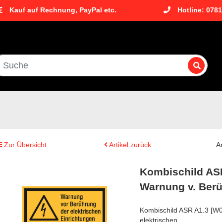
Kauf auf Rechnung, PayPal etc.
Hotline: 078
Zur Übersicht
Artikel zurück
A
Kombischild AS
Warnung v. Berüh
Kombischild ASR A1.3 [W
elektrischen…