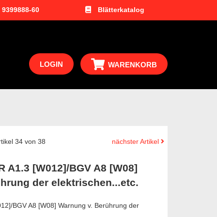
1 9399888-60
Blätterkatalog
LOGIN
WARENKORB
rtikel 34 von 38
nächster Artikel
R A1.3 [W012]/BGV A8 [W08]
rung der elektrischen...etc.
012]/BGV A8 [W08] Warnung v. Berührung der