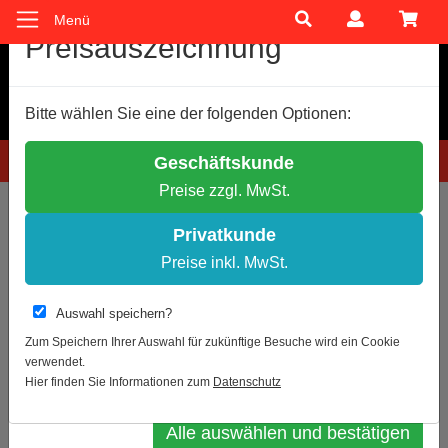
Menü
Cookie-Einstellungen
Preisauszeichnung
Wir verwenden Cookies, um Ihnen ein optimales
Bitte wählen Sie eine der folgenden Optionen:
Einkaufserlebnis zu bieten.
Einige Cookies sind technisch notwendig, andere dienen zu
Hotline: 0781 9399888-60
Geschäftskunde
anonymen Statistikzwecken.
Preise zzgl. MwSt.
Entscheiden Sie bitte selbst, welche Cookies Sie akzeptieren.
Sie sind hier:
Brandschutzzubehör
Notwendige Cookies erlauben
Privatkunde
Statistik erlauben
Preise inkl. MwSt.
Zur Übersicht
Artikel 8 von 72
Weitere Infos
Auswahl speichern?
Taschen-/Federwaage - " Pocket Gold
Datenschutz
Impressum
Zum Speichern Ihrer Auswahl für zukünftige Besuche wird ein Cookie
"
verwendet.
Auswahl bestätigen
Hier finden Sie Informationen zum
Datenschutz
Alle auswählen und bestätigen