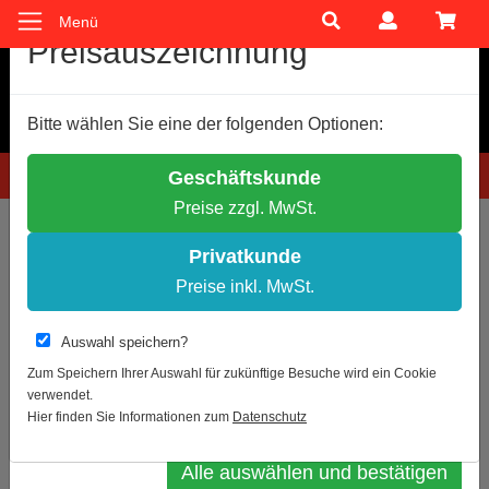
Menü
Cookie-Einstellungen
Preisauszeichnung
Wir verwenden Cookies, um Ihnen ein optimales
Bitte wählen Sie eine der folgenden Optionen:
Einkaufserlebnis zu bieten.
Einige Cookies sind technisch notwendig, andere dienen zu
Hotline: 0781 9399888-60
Geschäftskunde
anonymen Statistikzwecken.
Preise zzgl. MwSt.
Entscheiden Sie bitte selbst, welche Cookies Sie akzeptieren.
Sie sind hier:
Bodenheber
Notwendige Cookies erlauben
Privatkunde
Statistik erlauben
Preise inkl. MwSt.
Zur Übersicht
Artikel 4 von 6
Weitere Infos
Auswahl speichern?
Bodenheber-Gehäuse für 2
Datenschutz
Impressum
Zum Speichern Ihrer Auswahl für zukünftige Besuche wird ein Cookie
Bodenheber PHZ
verwendet.
Auswahl bestätigen
Hier finden Sie Informationen zum
Datenschutz
Alle auswählen und bestätigen